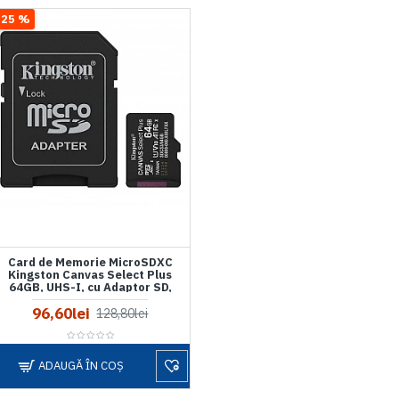
-25 %
Card de Memorie MicroSDXC
Kingston Canvas Select Plus
64GB, UHS-I, cu Adaptor SD,
SDCS3/64GB
96,60lei
128,80lei
ADAUGĂ ÎN COŞ