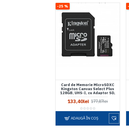
-25 %
Card de Memorie MicroSDXC
Kingston Canvas Select Plus
128GB, UHS-I, cu Adaptor SD,
SDCS3/128GB
133,40lei
177,87lei
ADAUGĂ ÎN COŞ