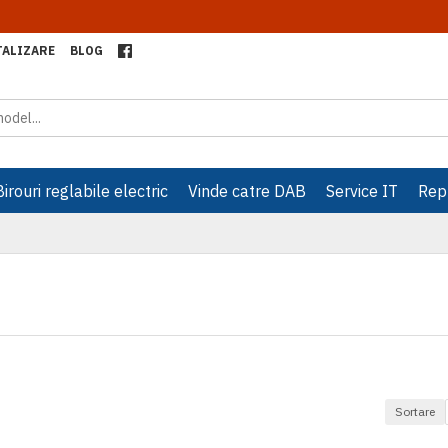
primul care afla de promotiile noastre! Aboneaza-te la newsle
TALIZARE
BLOG
Birouri reglabile electric
Vinde catre DAB
Service IT
Repr
Sortare