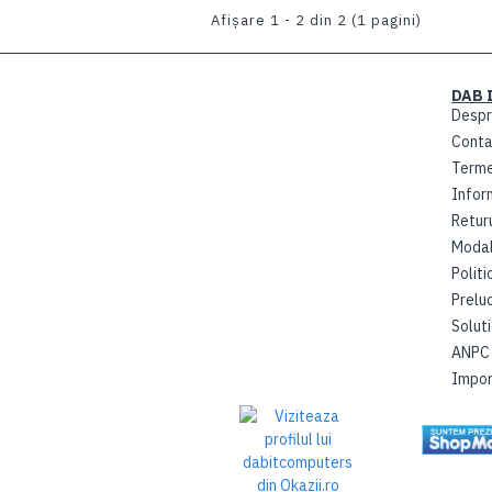
Afişare 1 - 2 din 2 (1 pagini)
DAB 
DAB IT - MAGAZIN DE CALCULATOARE, LAPTOPURI SI
Despr
PRODUSE IT
Conta
DAB-IT FACTORY SRL
RO 35993233
Termen
J35/1274/2016
Inform
Activitate principala: 4791 - Comerț cu amănuntul prin intermediul
Returu
caselor de comenzi sau prin Internet
Modal
Centura EST, Nr. 30
Politi
Dumbraviţa, 307160
Prelu
Timiş, România
Soluti
ANPC
Impor