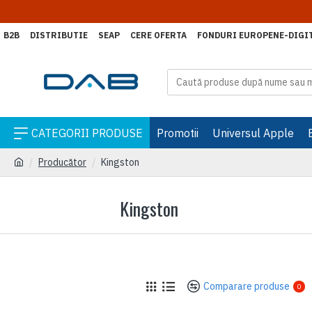
👉 Fii 
B2B
DISTRIBUTIE
SEAP
CERE OFERTA
FONDURI EUROPENE-DIGI
CATEGORII PRODUSE
Promotii
Universul Apple
Producător
Kingston
Kingston
Comparare produse
0