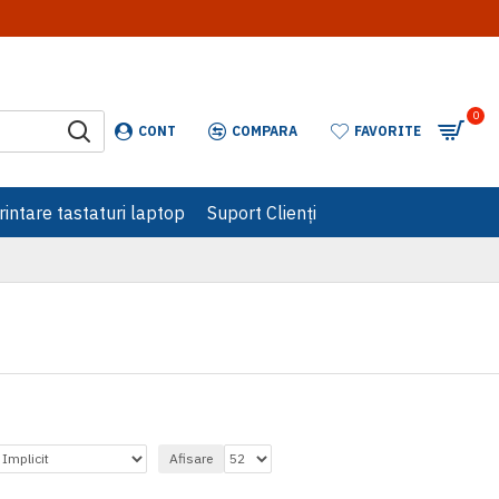
tter! 👈
0
CONT
COMPARA
FAVORITE
intare tastaturi laptop
Suport Clienți
Afisare