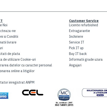
IT
Customer Service
e Noi
Licente refurbished
cteaza-ne
Extragarantie
i si Conditii
Inchiriere
atii livrare
Service IT
ri
Pick IT up
itati de plata
Buy IT back
ca de utilizare Cookie-uri
Informatii grade uzura
crarea datelor cu caracter personal
Angajari
onarea online a litigiilor
tator inregistrat ANPM